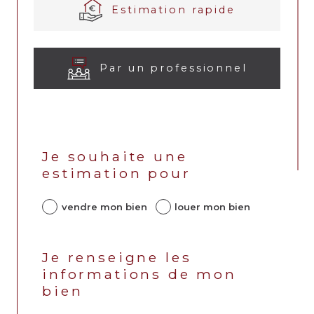
Estimation rapide
Par un professionnel
J'obtiens une
estimation en 4
Je souhaite une
estimation pour
étapes
vendre mon bien
louer mon bien
1
2
3
4
Je renseigne les
informations de mon
bien
N°