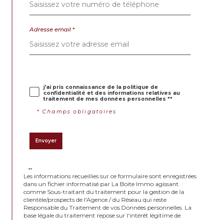
Informatique et Libertés » ne sont pas respectés, vous pouvez adresser
No
une réclamation à la CNIL. Nous vous informons de l’existence de la
liste d'opposition au démarchage téléphonique « Bloctel », sur laquelle
vous pouvez vous inscrire ici :
https://www.bloctel.gouv.fr
. Dans le cadre
de la protection des Données personnelles, nous vous invitons à ne pas
Adresse email *
inscrire de Données sensibles dans le champ de saisie libre.
Ce site est protégé par reCAPTCHA, les
Politiques de Confidentialité
et es
Conditions d'utilisation
de Google s'appliquent.
Et
Sais
j'ai pris connaissance de la politique de
confidentialité et des informations relatives au
Su
traitement de mes données personnelles **
* Champs obligatoires
Envoyer
Su
**
Les informations recueillies sur ce formulaire sont enregistrées
dans un fichier informatisé par La Boite Immo agissant
Su
comme Sous-traitant du traitement pour la gestion de la
clientèle/prospects de l'Agence / du Réseau qui reste
Responsable du Traitement de vos Données personnelles. La
base légale du traitement repose sur l'intérêt légitime de