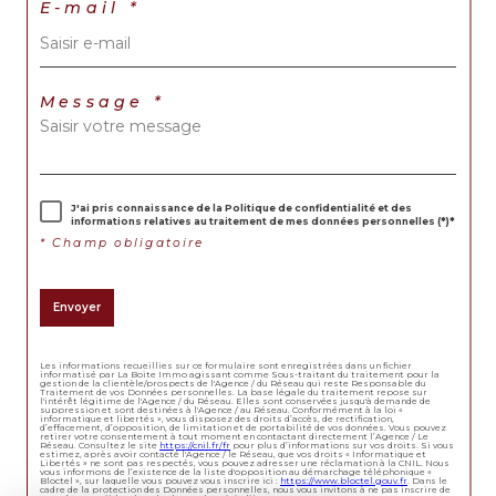
E-mail *
Message *
J'ai pris connaissance de la Politique de confidentialité et des
informations relatives au traitement de mes données personnelles (*)*
* Champ obligatoire
Envoyer
Les informations recueillies sur ce formulaire sont enregistrées dans un fichier
informatisé par La Boite Immo agissant comme Sous-traitant du traitement pour la
gestion de la clientèle/prospects de l'Agence / du Réseau qui reste Responsable du
Traitement de vos Données personnelles. La base légale du traitement repose sur
l'intérêt légitime de l'Agence / du Réseau. Elles sont conservées jusqu'à demande de
suppression et sont destinées à l'Agence / au Réseau. Conformément à la loi «
informatique et libertés », vous disposez des droits d’accès, de rectification,
d’effacement, d’opposition, de limitation et de portabilité de vos données. Vous pouvez
retirer votre consentement à tout moment en contactant directement l’Agence / Le
Réseau. Consultez le site
https://cnil.fr/fr
pour plus d’informations sur vos droits. Si vous
estimez, après avoir contacté l'Agence / le Réseau, que vos droits « Informatique et
Libertés » ne sont pas respectés, vous pouvez adresser une réclamation à la CNIL. Nous
vous informons de l’existence de la liste d'opposition au démarchage téléphonique «
Bloctel », sur laquelle vous pouvez vous inscrire ici :
https://www.bloctel.gouv.fr
. Dans le
cadre de la protection des Données personnelles, nous vous invitons à ne pas inscrire de