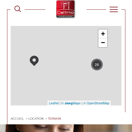
+
−
26
Leaflet
|
©
Maps
|
© OpenStreetMap
Jawg
ACCUEIL
LOCATION
TERRAIN