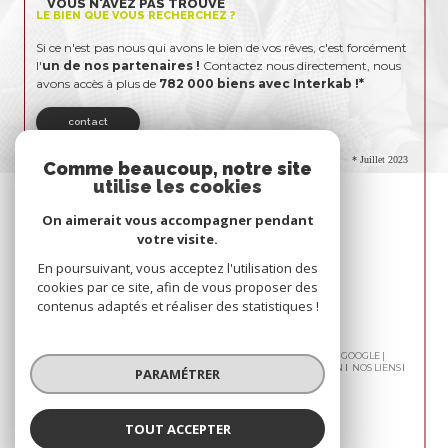
VOUS N'AVEZ PAS TROUVÉ
LE BIEN QUE VOUS RECHERCHEZ ?
Si ce n'est pas nous qui avons le bien de vos rêves, c'est forcément
l'
un de nos partenaires !
Contactez nous directement, nous
avons accès à plus de
782 000 biens avec Interkab !*
contact
* Juillet 2023
Comme beaucoup, notre site
utilise les cookies
On aimerait vous accompagner pendant
votre visite.
En poursuivant, vous acceptez l'utilisation des
cookies par ce site, afin de vous proposer des
contenus adaptés et réaliser des statistiques !
© 2026 | TOUS DROITS RÉSERVÉS | TRADUCTION POWERED BY GOOGLE |
NOS HONORAIRES
PLAN DU SITE
MENTIONS LÉGALES
ADMIN
NOS LIENS
PARAMÉTRER
POLITIQUE RGPD
COOKIES
TOUT ACCEPTER