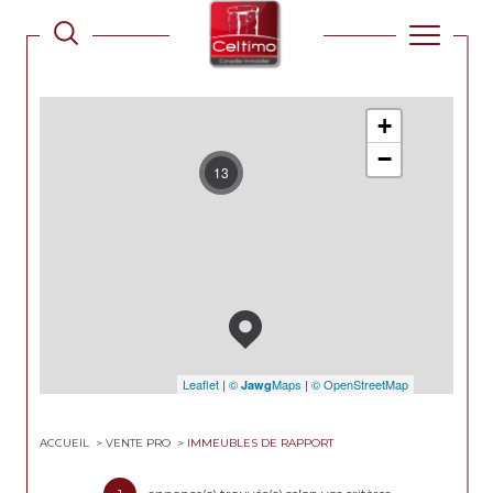
+
−
13
Leaflet
|
©
Maps
|
© OpenStreetMap
Jawg
ACCUEIL
VENTE PRO
IMMEUBLES DE RAPPORT