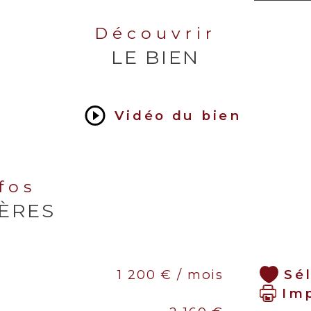
Découvrir
LE BIEN
Vidéo du bien
nfos
IÈRES
Sé
1 200 € / mois
Im