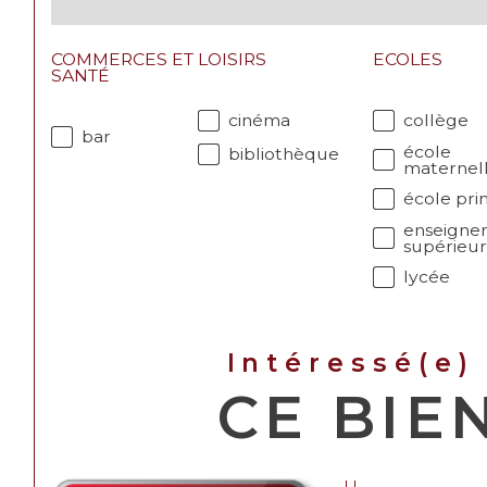
COMMERCES ET
LOISIRS
ECOLES
SANTÉ
cinéma
collège
bar
école
bibliothèque
maternel
école pri
enseigne
supérieu
lycée
Intéressé(e)
CE BIE