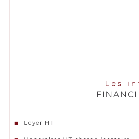
Les i
FINANC
Loyer HT