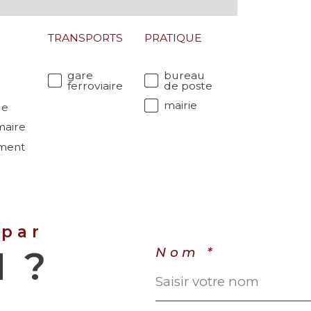
TRANSPORTS
PRATIQUE
gare
bureau
ferroviaire
de poste
mairie
le
maire
ment
r
 par
N ?
Nom *