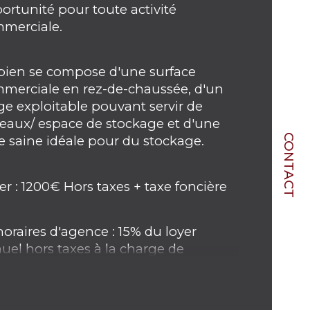
ortunité pour toute activité 
merciale. 
propriété
bien se compose d'une surface 
merciale en rez-de-chaussée, d'un 
ge exploitable pouvant servir de 
eaux/ espace de stockage et d'une 
CONTACT
e saine idéale pour du stockage. 
er : 1200€ Hors taxes + taxe foncière 
oraires d'agence : 15% du loyer 
uel hors taxes à la charge de 
cquéreur. 