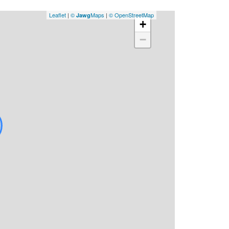
Leaflet
|
©
Maps
|
© OpenStreetMap
Jawg
+
−