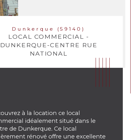
Dunkerque (59140)
LOCAL COMMERCIAL -
DUNKERQUE-CENTRE RUE
NATIONAL
ouvrez à la location ce local 
mercial idéalement situé dans le 
tre de Dunkerque. Ce local 
ièrement rénové offre une excellente 
ristiques
Valeurs
erficie (m²)