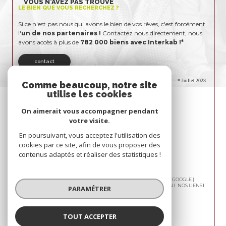
VOUS N'AVEZ PAS TROUVÉ
LE BIEN QUE VOUS RECHERCHEZ ?
Si ce n'est pas nous qui avons le bien de vos rêves, c'est forcément
l'
un de nos partenaires !
Contactez nous directement, nous
avons accès à plus de
782 000 biens avec Interkab !*
contact
* Juillet 2023
Comme beaucoup, notre site
utilise les cookies
On aimerait vous accompagner pendant
votre visite.
En poursuivant, vous acceptez l'utilisation des
cookies par ce site, afin de vous proposer des
contenus adaptés et réaliser des statistiques !
© 2026 | TOUS DROITS RÉSERVÉS | TRADUCTION POWERED BY GOOGLE |
NOS HONORAIRES
PLAN DU SITE
MENTIONS LÉGALES
ADMIN
NOS LIENS
PARAMÉTRER
POLITIQUE RGPD
COOKIES
TOUT ACCEPTER