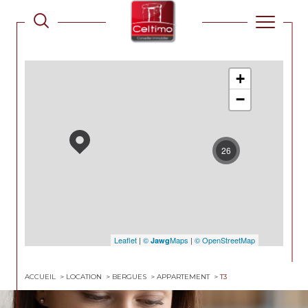
+
−
26
Leaflet
|
©
Maps
|
© OpenStreetMap
Jawg
ACCUEIL
LOCATION
BERGUES
APPARTEMENT
T3