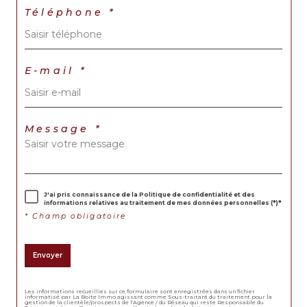
Téléphone *
E-mail *
Message *
J'ai pris connaissance de la Politique de confidentialité et des
informations relatives au traitement de mes données personnelles (*)*
* Champ obligatoire
Envoyer
Les informations recueillies sur ce formulaire sont enregistrées dans un fichier
informatisé par La Boite Immo agissant comme Sous-traitant du traitement pour la
gestion de la clientèle/prospects de l'Agence / du Réseau qui reste Responsable du