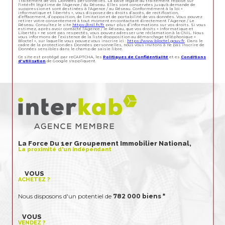
Traitement de vos Données personnelles. La base légale du traitement repose sur
l'intérêt légitime de l'Agence / du Réseau. Elles sont conservées jusqu'à demande de
suppression et sont destinées à l'Agence / au Réseau. Conformément à la loi «
informatique et libertés », vous disposez des droits d’accès, de rectification,
d’effacement, d’opposition, de limitation et de portabilité de vos données. Vous pouvez
retirer votre consentement à tout moment en contactant directement l’Agence / Le
Réseau. Consultez le site
https://cnil.fr/fr
pour plus d’informations sur vos droits. Si vous
estimez, après avoir contacté l'Agence / le Réseau, que vos droits « Informatique et
Libertés » ne sont pas respectés, vous pouvez adresser une réclamation à la CNIL. Nous
vous informons de l’existence de la liste d'opposition au démarchage téléphonique «
Bloctel », sur laquelle vous pouvez vous inscrire ici :
https://www.bloctel.gouv.fr
. Dans le
cadre de la protection des Données personnelles, nous vous invitons à ne pas inscrire de
Données sensibles dans le champ de saisie libre.
Ce site est protégé par reCAPTCHA, les
Politiques de Confidentialité
et es
Conditions
d'utilisation
de Google s'appliquent.
La Force Du 1er Groupement Immobilier National,
La proximité d'un indépendant
VOUS
ACHETEZ ?
Nous disposons d'un potentiel de
782 000 biens *
VOUS
VENDEZ ?