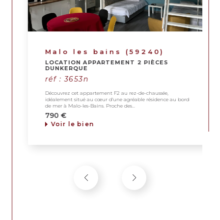
significative dans votre recherche immobilière.
Laissez-nous vous aider à réaliser vos rêves immobiliers en toute
sérénité !
Malo les bains (59240)
LOCATION APPARTEMENT 2 PIÈCES
DUNKERQUE
réf : 3653n
Découvrez cet appartement F2 au rez-de-chaussée,
idéalement situé au cœur d'une agréable résidence au bord
de mer à Malo-les-Bains. Proche des...
790 €
Voir le bien