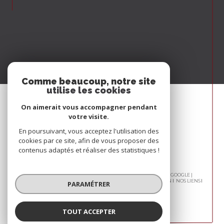
Comme beaucoup, notre site
utilise les cookies
On aimerait vous accompagner pendant
votre visite.
En poursuivant, vous acceptez l'utilisation des
cookies par ce site, afin de vous proposer des
contenus adaptés et réaliser des statistiques !
© 2026 | TOUS DROITS RÉSERVÉS | TRADUCTION POWERED BY GOOGLE |
NOS HONORAIRES
PLAN DU SITE
MENTIONS LÉGALES
ADMIN
NOS LIENS
PARAMÉTRER
POLITIQUE RGPD
COOKIES
TOUT ACCEPTER